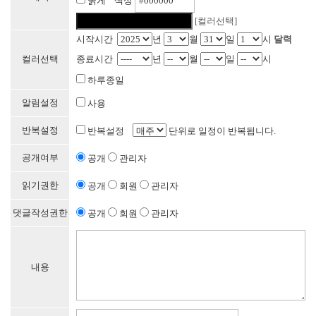
굵게 색상
[컬러선택]
시작시간
년
월
일
시
달력
컬러선택
종료시간
년
월
일
시
하루종일
알림설정
사용
반복설정
반복설정
단위로 일정이 반복됩니다.
공개여부
공개
관리자
읽기권한
공개
회원
관리자
댓글작성권한
공개
회원
관리자
내용