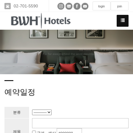
02-701-5590
login
join
We have created a awesome theme
Far far away,behind the word mountains, far from the countries
예약일정
분류
제목