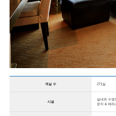
객실 수
271실
실내외 수영장,
시설
운지 & 테라