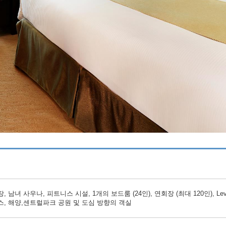
 남녀 사우나, 피트니스 시설, 1개의 보드룸 (24인), 연회장 (최대 120인), Lev
스, 해양,센트럴파크 공원 및 도심 방향의 객실