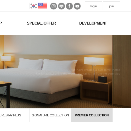
login
join
P
SPECIAL OFFER
DEVELOPMENT
We have created a awesome theme
Far far away,behind the word mountains, far from the countries
URESTAY PLUS
SIGNATURE COLLECTION
PREMIER COLLECTION