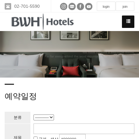
02-701-5590
login
join
We have created a awesome theme
Far far away,behind the word mountains, far from the countries
예약일정
분류
제목