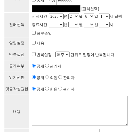
굵게 색상
[컬러선택]
시작시간
년
월
일
시
달력
컬러선택
종료시간
년
월
일
시
하루종일
알림설정
사용
반복설정
반복설정
단위로 일정이 반복됩니다.
공개여부
공개
관리자
읽기권한
공개
회원
관리자
댓글작성권한
공개
회원
관리자
내용