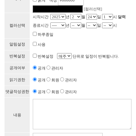
굵게 색상
[컬러선택]
시작시간
년
월
일
시
달력
컬러선택
종료시간
년
월
일
시
하루종일
알림설정
사용
반복설정
반복설정
단위로 일정이 반복됩니다.
공개여부
공개
관리자
읽기권한
공개
회원
관리자
댓글작성권한
공개
회원
관리자
내용