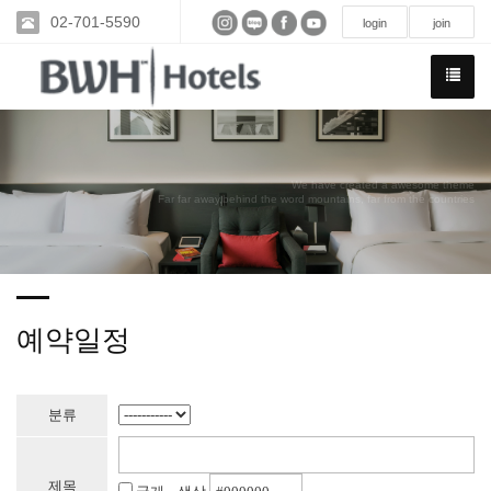
02-701-5590
login
join
We have created a awesome theme
Far far away,behind the word mountains, far from the countries
예약일정
분류
제목